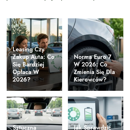
Leasing Czy
Zakup Auta: Co
Norma Euro 7
Się Bardziej
W 2026: Co
Opłaca W
Zmienia Się Dla
2026?
Kierowców?
Sztuczna
Jak Sprawdzić