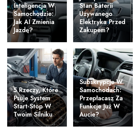
Inteligencja W
Stan Baterii
Samochodzie:
Używanego
Jak AI Zmienia
Elektryka Przed
Jazdę?
Zakupem?
Subskrypcje W
5 Rzeczy, Które
Samochodach:
Psuje System
Przepłacasz Za
Start-Stop W
Funkcje Już W
Twoim Silniku
Aucie?