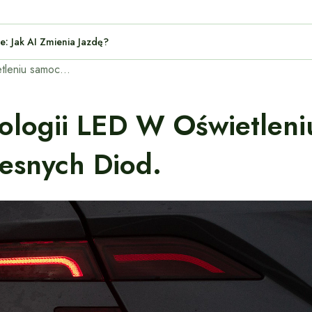
ochodzie: Jak AI Zmienia Jazdę?
Historia rozwoju technologii LED w oświetleniu samochodowym: Od halogenów do nowoczesnych diod.
hnologii LED W Oświetle
snych Diod.