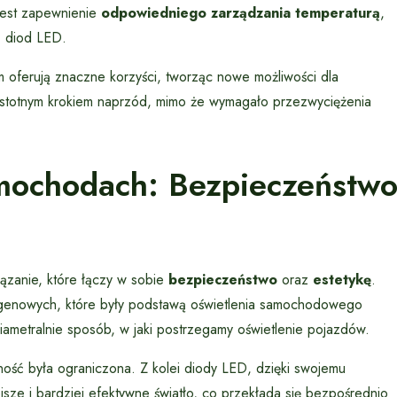
jest zapewnienie
odpowiedniego zarządzania temperaturą
,
ć diod LED.
oferują znaczne korzyści, tworząc nowe możliwości dla
istotnym krokiem naprzód, mimo że wymagało przezwyciężenia
ochodach: Bezpieczeństw
zanie, które łączy w sobie
bezpieczeństwo
oraz
estetykę
.
logenowych, które były podstawą oświetlenia samochodowego
ametralnie sposób, w jaki postrzegamy oświetlenie pojazdów.
ność była ograniczona. Z kolei diody LED, dzięki swojemu
sze i bardziej efektywne światło, co przekłada się bezpośrednio