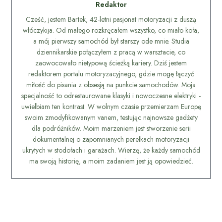
Redaktor
Cześć, jestem Bartek, 42-letni pasjonat motoryzacji z duszą
włóczykija. Od małego rozkręcałem wszystko, co miało koła,
a mój pierwszy samochód był starszy ode mnie. Studia
dziennikarskie połączyłem z pracą w warsztacie, co
zaowocowało nietypową ścieżką kariery. Dziś jestem
redaktorem portalu motoryzacyjnego, gdzie mogę łączyć
miłość do pisania z obsesją na punkcie samochodów. Moja
specjalność to odrestaurowane klasyki i nowoczesne elektryki -
uwielbiam ten kontrast. W wolnym czasie przemierzam Europę
swoim zmodyfikowanym vanem, testując najnowsze gadżety
dla podróżników. Moim marzeniem jest stworzenie serii
dokumentalnej o zapomnianych perełkach motoryzacji
ukrytych w stodołach i garażach. Wierzę, że każdy samochód
ma swoją historię, a moim zadaniem jest ją opowiedzieć.