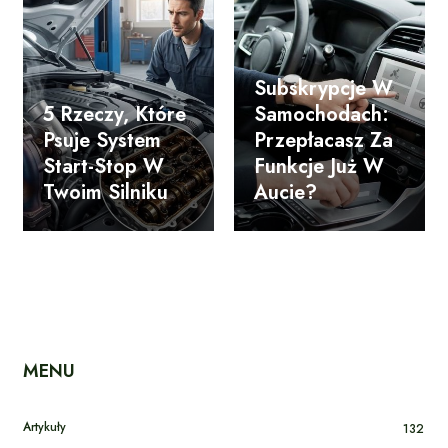
Subskrypcje W
5 Rzeczy, Które
Samochodach:
Psuje System
Przepłacasz Za
Start-Stop W
Funkcje Już W
Twoim Silniku
Aucie?
MENU
Artykuły
132