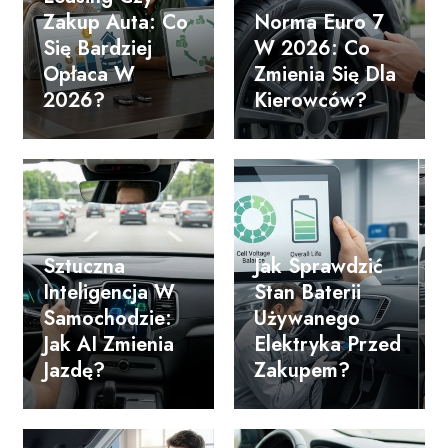
Zakup Auta: Co
Norma Euro 7
Się Bardziej
W 2026: Co
Opłaca W
Zmienia Się Dla
2026?
Kierowców?
Sztuczna
Jak Sprawdzić
Inteligencja W
Stan Baterii
Samochodzie:
Używanego
Jak AI Zmienia
Elektryka Przed
Jazdę?
Zakupem?