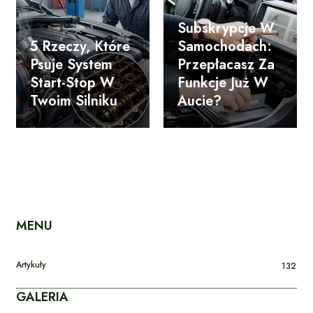
Subskrypcje W
5 Rzeczy, Które
Samochodach:
Psuje System
Przepłacasz Za
Start-Stop W
Funkcje Już W
Twoim Silniku
Aucie?
MENU
Artykuły
132
GALERIA