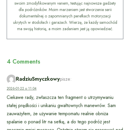
swoim zmodyfikowanym vanem, testując najnowsze gadżety
dla podróżników. Moim marzeniem jest stworzenie serii
dokumentalnej o zapomnianych perełkach motoryzacji
ukrytych w stodołach i garażach. Wierzę, że każdy samochód
ma swoją historię, a moim zadaniem jest ją opowiedzieć.
4 Comments
RadziuSmyczkowy
pisze:
2026-01-22 o 11:04
Ciekawe rady, zwłaszcza ten fragment o utrzymywaniu
stałej prędkości i unikaniu gwałtownych manewrów. Sam
zauważyłem, że używanie tempomatu realnie obniża
spalanie o ponad litr na setkę, a do tego podróż jest
znacznie mniej męcząca. Ostatnio staram się pracować nad