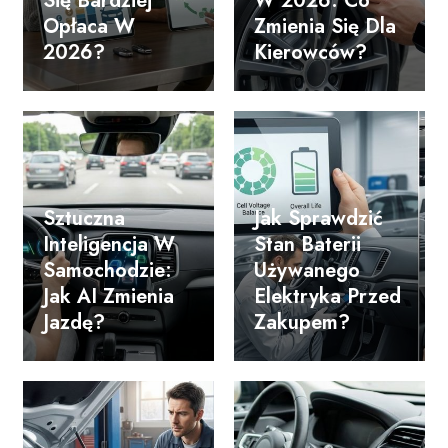
Się Bardziej
W 2026: Co
Opłaca W
Zmienia Się Dla
2026?
Kierowców?
Sztuczna
Jak Sprawdzić
Inteligencja W
Stan Baterii
Samochodzie:
Używanego
Jak AI Zmienia
Elektryka Przed
Jazdę?
Zakupem?