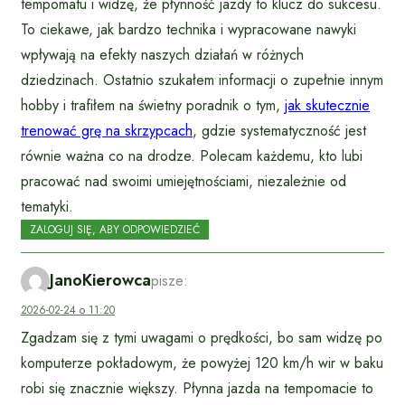
tempomatu i widzę, że płynność jazdy to klucz do sukcesu.
To ciekawe, jak bardzo technika i wypracowane nawyki
wpływają na efekty naszych działań w różnych
dziedzinach. Ostatnio szukałem informacji o zupełnie innym
hobby i trafiłem na świetny poradnik o tym,
jak skutecznie
trenować grę na skrzypcach
, gdzie systematyczność jest
równie ważna co na drodze. Polecam każdemu, kto lubi
pracować nad swoimi umiejętnościami, niezależnie od
tematyki.
ZALOGUJ SIĘ, ABY ODPOWIEDZIEĆ
JanoKierowca
pisze:
2026-02-24 o 11:20
Zgadzam się z tymi uwagami o prędkości, bo sam widzę po
komputerze pokładowym, że powyżej 120 km/h wir w baku
robi się znacznie większy. Płynna jazda na tempomacie to