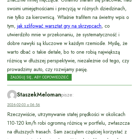
swoimi umiejętnościami i precyzją w różnych dziedzinach,
nie tylko za kierownicą. Właśnie trafiłem na świetny wpis o
tym,
jak szlifować warsztat gry na skrzypcach
, co
utwierdziło mnie w przekonaniu, że systematyczność i
dobre nawyki są kluczowe w każdym rzemiośle. Myślę, że
warto dbać o takie detale, bo to one robią największą
różnicę w dłuższej perspektywie, niezależnie od tego, czy
prowadzimy auto, czy rozwijamy pasję.
ZALOGUJ SIĘ, ABY ODPOWIEDZIEĆ
StaszekMeloman
pisze:
2026-02-03 o 06:56
Rzeczywiście, utrzymywanie stałej prędkości w okolicach
110-120 km/h robi ogromną różnicę w portfelu, zwłaszcza
na dłuższych trasach. Sam zacząłem częściej korzystać z