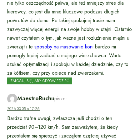
nie tylko oszczędność paliwa, ale też mniejszy stres dla
kierowcy, co jest dla mnie kluczowe podczas długich
powrotów do domu. Po takiej spokojnej trasie mam
zazwyczaj więcej energii na swoje hobby w stajni. Ostatnio
nawet czytałem o tym, jak ważne jest rozluźnienie mięśni u
zwierząt i te
sposoby na masowanie koni
bardzo mi
pomogły lepiej zadbać o mojego wierzchowca. Warto
szukać optymalizacji i spokoju w każdej dziedzinie, czy to
za kółkiem, czy przy opiece nad zwierzakami.
ZALOGUJ SIĘ, ABY ODPOWIEDZIEĆ
MaestroRuchu
pisze:
2026-03-05 o 17:26
Bardzo trafne uwagi, zwłaszcza jeśli chodzi o ten
przedział 90–120 km/h. Sam zauważyłem, że kiedy
przestałem się spieszyć i zacząłem częściej używać