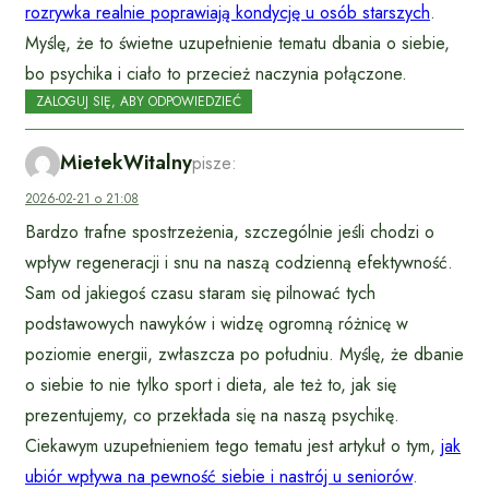
rozrywka realnie poprawiają kondycję u osób starszych
.
Myślę, że to świetne uzupełnienie tematu dbania o siebie,
bo psychika i ciało to przecież naczynia połączone.
ZALOGUJ SIĘ, ABY ODPOWIEDZIEĆ
MietekWitalny
pisze:
2026-02-21 o 21:08
Bardzo trafne spostrzeżenia, szczególnie jeśli chodzi o
wpływ regeneracji i snu na naszą codzienną efektywność.
Sam od jakiegoś czasu staram się pilnować tych
podstawowych nawyków i widzę ogromną różnicę w
poziomie energii, zwłaszcza po południu. Myślę, że dbanie
o siebie to nie tylko sport i dieta, ale też to, jak się
prezentujemy, co przekłada się na naszą psychikę.
Ciekawym uzupełnieniem tego tematu jest artykuł o tym,
jak
ubiór wpływa na pewność siebie i nastrój u seniorów
.