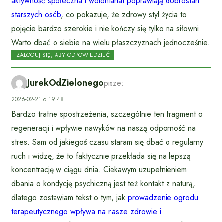
aktywność społeczna i wolontariat poprawiają dobrostan
starszych osób
, co pokazuje, że zdrowy styl życia to
pojęcie bardzo szerokie i nie kończy się tylko na siłowni.
Warto dbać o siebie na wielu płaszczyznach jednocześnie.
ZALOGUJ SIĘ, ABY ODPOWIEDZIEĆ
JurekOdZielonego
pisze:
2026-02-21 o 19:48
Bardzo trafne spostrzeżenia, szczególnie ten fragment o
regeneracji i wpływie nawyków na naszą odporność na
stres. Sam od jakiegoś czasu staram się dbać o regularny
ruch i widzę, że to faktycznie przekłada się na lepszą
koncentrację w ciągu dnia. Ciekawym uzupełnieniem
dbania o kondycję psychiczną jest też kontakt z naturą,
dlatego zostawiam tekst o tym, jak
prowadzenie ogrodu
terapeutycznego wpływa na nasze zdrowie i