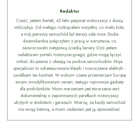
Redaktor
Cześć, jestem Bartek, 42-letni pasjonat motoryzacji z duszą
włóczykija. Od małego rozkręcałem wszystko, co miało koła,
a mój pierwszy samochód był starszy ode mnie. Studia
dziennikarskie połączyłem z pracą w warsztacie, co
zaowocowało nietypową ścieżką kariery. Dziś jestem
redaktorem portalu motoryzacyjnego, gdzie mogę łączyć
miłość do pisania z obsesją na punkcie samochodów. Moja
specjalność to odrestaurowane klasyki i nowoczesne elektryki -
uwielbiam ten kontrast. W wolnym czasie przemierzam Europę
swoim zmodyfikowanym vanem, testując najnowsze gadżety
dla podróżników. Moim marzeniem jest stworzenie serii
dokumentalnej o zapomnianych perełkach motoryzacji
ukrytych w stodołach i garażach. Wierzę, że każdy samochód
ma swoją historię, a moim zadaniem jest ją opowiedzieć.