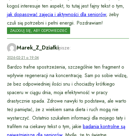
kogoś interesuje ten aspekt, to tutaj jest fajny tekst o tym,
jak dopasować zajęcia i aktywności dla seniorów
, żeby
czuli się potrzebni i pełni energii. Pozdrawiam!
ZALOGUJ SIĘ, ABY ODPOWIEDZIEĆ
Marek_Z_Działki
pisze:
2026-02-21 o 19:04
Bardzo trafne spostrzeżenia, szczególnie ten fragment o
wpływie regeneracji na koncentrację. Sam po sobie widzę,
że bez odpowiedniej ilości snu i chociażby krótkiego
spaceru w ciągu dnia, moja efektywność w pracy
drastycznie spada. Zdrowe nawyki to podstawa, ale warto
też pamiętać, że z wiekiem sama dieta i ruch mogą nie
wystarczyć. Ostatnio szukałem informacji dla mojego taty i
trafiłem na ciekawy tekst o tym, jakie
badania kontrolne są
najważniejsze dla seniorów
. Myślę, że to świetne