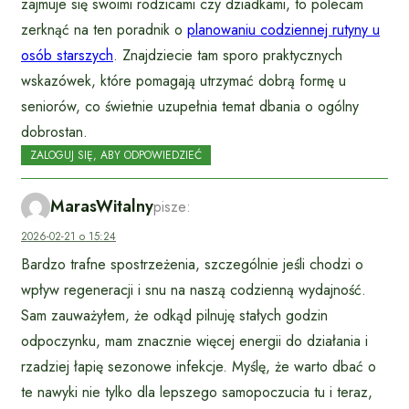
zajmuje się swoimi rodzicami czy dziadkami, to polecam
zerknąć na ten poradnik o
planowaniu codziennej rutyny u
osób starszych
. Znajdziecie tam sporo praktycznych
wskazówek, które pomagają utrzymać dobrą formę u
seniorów, co świetnie uzupełnia temat dbania o ogólny
dobrostan.
ZALOGUJ SIĘ, ABY ODPOWIEDZIEĆ
MarasWitalny
pisze:
2026-02-21 o 15:24
Bardzo trafne spostrzeżenia, szczególnie jeśli chodzi o
wpływ regeneracji i snu na naszą codzienną wydajność.
Sam zauważyłem, że odkąd pilnuję stałych godzin
odpoczynku, mam znacznie więcej energii do działania i
rzadziej łapię sezonowe infekcje. Myślę, że warto dbać o
te nawyki nie tylko dla lepszego samopoczucia tu i teraz,