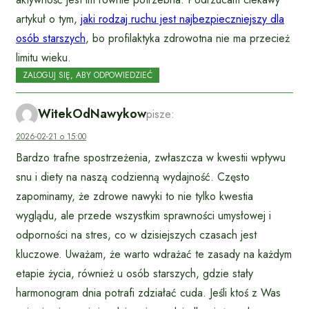
artykuł o tym,
jaki rodzaj ruchu jest najbezpieczniejszy dla
osób starszych
, bo profilaktyka zdrowotna nie ma przecież
limitu wieku.
ZALOGUJ SIĘ, ABY ODPOWIEDZIEĆ
WitekOdNawykow
pisze:
2026-02-21 o 15:00
Bardzo trafne spostrzeżenia, zwłaszcza w kwestii wpływu
snu i diety na naszą codzienną wydajność. Często
zapominamy, że zdrowe nawyki to nie tylko kwestia
wyglądu, ale przede wszystkim sprawności umysłowej i
odporności na stres, co w dzisiejszych czasach jest
kluczowe. Uważam, że warto wdrażać te zasady na każdym
etapie życia, również u osób starszych, gdzie stały
harmonogram dnia potrafi zdziałać cuda. Jeśli ktoś z Was