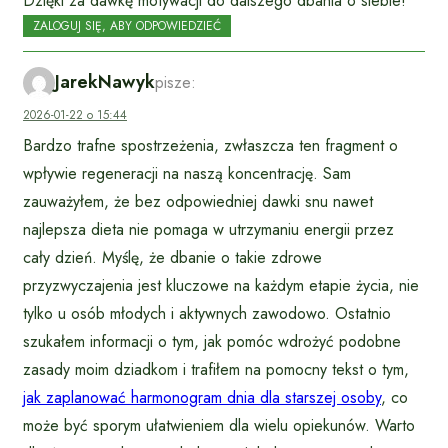
Dzięki za dawkę motywacji do dalszego dbania o siebie!
ZALOGUJ SIĘ, ABY ODPOWIEDZIEĆ
JarekNawyk
pisze:
2026-01-22 o 15:44
Bardzo trafne spostrzeżenia, zwłaszcza ten fragment o
wpływie regeneracji na naszą koncentrację. Sam
zauważyłem, że bez odpowiedniej dawki snu nawet
najlepsza dieta nie pomaga w utrzymaniu energii przez
cały dzień. Myślę, że dbanie o takie zdrowe
przyzwyczajenia jest kluczowe na każdym etapie życia, nie
tylko u osób młodych i aktywnych zawodowo. Ostatnio
szukałem informacji o tym, jak pomóc wdrożyć podobne
zasady moim dziadkom i trafiłem na pomocny tekst o tym,
jak zaplanować harmonogram dnia dla starszej osoby
, co
może być sporym ułatwieniem dla wielu opiekunów. Warto