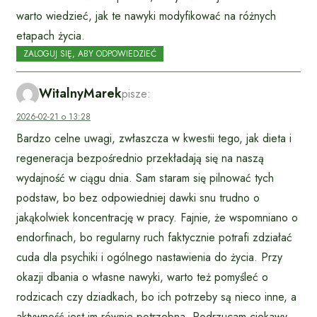
warto wiedzieć, jak te nawyki modyfikować na różnych
etapach życia.
ZALOGUJ SIĘ, ABY ODPOWIEDZIEĆ
WitalnyMarek
pisze:
2026-02-21 o 13:28
Bardzo celne uwagi, zwłaszcza w kwestii tego, jak dieta i
regeneracja bezpośrednio przekładają się na naszą
wydajność w ciągu dnia. Sam staram się pilnować tych
podstaw, bo bez odpowiedniej dawki snu trudno o
jakąkolwiek koncentrację w pracy. Fajnie, że wspomniano o
endorfinach, bo regularny ruch faktycznie potrafi zdziałać
cuda dla psychiki i ogólnego nastawienia do życia. Przy
okazji dbania o własne nawyki, warto też pomyśleć o
rodzicach czy dziadkach, bo ich potrzeby są nieco inne, a
aktywność jest im równie potrzebna. Podrzucam ciekawy