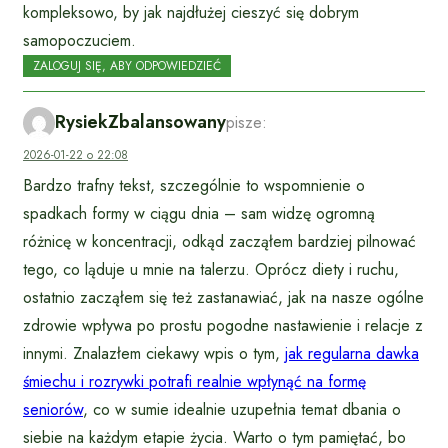
kompleksowo, by jak najdłużej cieszyć się dobrym
samopoczuciem.
ZALOGUJ SIĘ, ABY ODPOWIEDZIEĆ
RysiekZbalansowany
pisze:
2026-01-22 o 22:08
Bardzo trafny tekst, szczególnie to wspomnienie o
spadkach formy w ciągu dnia – sam widzę ogromną
różnicę w koncentracji, odkąd zacząłem bardziej pilnować
tego, co ląduje u mnie na talerzu. Oprócz diety i ruchu,
ostatnio zacząłem się też zastanawiać, jak na nasze ogólne
zdrowie wpływa po prostu pogodne nastawienie i relacje z
innymi. Znalazłem ciekawy wpis o tym,
jak regularna dawka
śmiechu i rozrywki potrafi realnie wpłynąć na formę
seniorów
, co w sumie idealnie uzupełnia temat dbania o
siebie na każdym etapie życia. Warto o tym pamiętać, bo