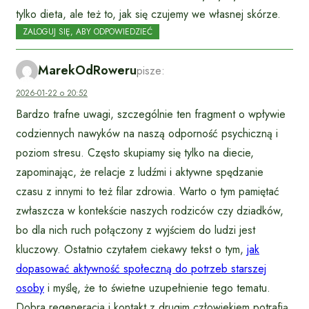
tylko dieta, ale też to, jak się czujemy we własnej skórze.
ZALOGUJ SIĘ, ABY ODPOWIEDZIEĆ
MarekOdRoweru
pisze:
2026-01-22 o 20:52
Bardzo trafne uwagi, szczególnie ten fragment o wpływie
codziennych nawyków na naszą odporność psychiczną i
poziom stresu. Często skupiamy się tylko na diecie,
zapominając, że relacje z ludźmi i aktywne spędzanie
czasu z innymi to też filar zdrowia. Warto o tym pamiętać
zwłaszcza w kontekście naszych rodziców czy dziadków,
bo dla nich ruch połączony z wyjściem do ludzi jest
kluczowy. Ostatnio czytałem ciekawy tekst o tym,
jak
dopasować aktywność społeczną do potrzeb starszej
osoby
i myślę, że to świetne uzupełnienie tego tematu.
Dobra regeneracja i kontakt z drugim człowiekiem potrafią