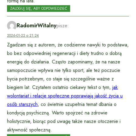
formę na lata.
ZALOGUJ SIĘ, ABY ODPOWIEDZIEĆ
RadomirWitalny
pisze:
2026-01-22 o 21:24
Zgadzam się z autorem, że codzienne nawyki to podstawa,
bo bez odpowiedniej regeneracji i diety trudno o dobrą
energię do działania. Często zapominamy, że na nasze
samopoczucie wpływa nie tylko sport, ale też poczucie
bycia potrzebnym, co staje się szczególnie ważne z
biegiem lat. Czytałem ostatnio ciekawy tekst o tym,
jak
wolontariat i relacje społeczne poprawiają jakość życia u
osób starszych
, co świetnie uzupełnia temat dbania o
kondycję psychiczną. Warto spojrzeć na zdrowie
holistycznie, biorąc pod uwagę także nasze otoczenie i
aktywność społeczną.