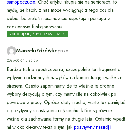
samopoczucie
. Choć artykuł skupia się na seniorach, to
myślę, że każdy z nas może wyciągnąć z tego coś dla
siebie, bo zieleń niesamowicie uspokaja i pomaga w
codziennym funkcjonowaniu.
ZALOGUJ SIĘ, ABY ODPOWIEDZIEĆ
MareckiZdrówko
pisze:
2026-02-21 o 20:36
Bardzo trafne spostrzeżenia, szczególnie ten fragment o
wpływie codziennych nawyków na koncentrację i walkę ze
stresem. Często zapominamy, że to właśnie te drobne
wybory decydują o tym, czy mamy siłę na cokolwiek po
powrocie z pracy. Oprócz diety i ruchu, warto też pamiętać
o pozytywnym nastawieniu i śmiechu, które są równie
ważne dla zachowania formy na długie lata. Ostatnio wpadł
mi w oko ciekawy tekst o tym, jak
pozytywny nastrój i