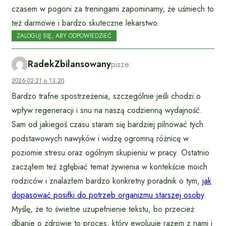
czasem w pogoni za treningami zapominamy, że uśmiech to
też darmowe i bardzo skuteczne lekarstwo.
ZALOGUJ SIĘ, ABY ODPOWIEDZIEĆ
RadekZbilansowany
pisze:
2026-02-21 o 13:20
Bardzo trafne spostrzeżenia, szczególnie jeśli chodzi o
wpływ regeneracji i snu na naszą codzienną wydajność.
Sam od jakiegoś czasu staram się bardziej pilnować tych
podstawowych nawyków i widzę ogromną różnicę w
poziomie stresu oraz ogólnym skupieniu w pracy. Ostatnio
zacząłem też zgłębiać temat żywienia w kontekście moich
rodziców i znalazłem bardzo konkretny poradnik o tym,
jak
dopasować posiłki do potrzeb organizmu starszej osoby
.
Myślę, że to świetne uzupełnienie tekstu, bo przecież
dbanie o zdrowie to proces, który ewoluuje razem z nami i