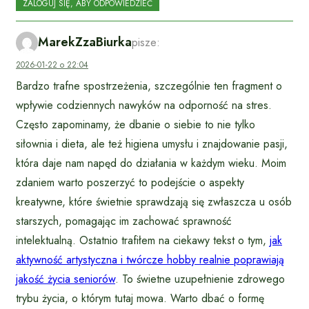
ZALOGUJ SIĘ, ABY ODPOWIEDZIEĆ
MarekZzaBiurka
pisze:
2026-01-22 o 22:04
Bardzo trafne spostrzeżenia, szczególnie ten fragment o
wpływie codziennych nawyków na odporność na stres.
Często zapominamy, że dbanie o siebie to nie tylko
siłownia i dieta, ale też higiena umysłu i znajdowanie pasji,
która daje nam napęd do działania w każdym wieku. Moim
zdaniem warto poszerzyć to podejście o aspekty
kreatywne, które świetnie sprawdzają się zwłaszcza u osób
starszych, pomagając im zachować sprawność
intelektualną. Ostatnio trafiłem na ciekawy tekst o tym,
jak
aktywność artystyczna i twórcze hobby realnie poprawiają
jakość życia seniorów
. To świetne uzupełnienie zdrowego
trybu życia, o którym tutaj mowa. Warto dbać o formę