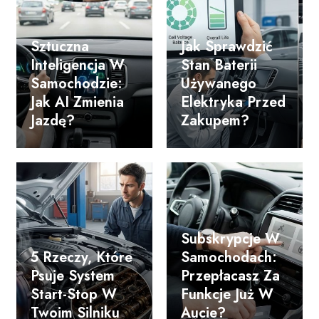
Sztuczna
Jak Sprawdzić
Inteligencja W
Stan Baterii
Samochodzie:
Używanego
Jak AI Zmienia
Elektryka Przed
Jazdę?
Zakupem?
Subskrypcje W
5 Rzeczy, Które
Samochodach:
Psuje System
Przepłacasz Za
Start-Stop W
Funkcje Już W
Twoim Silniku
Aucie?