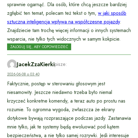
sprawnie ogarnąć. Dla osób, które chcą jeszcze bardziej
zgłębić ten temat, polecam też tekst o tym,
w jaki sposób
sztuczna inteligencja wpływa na współczesne pojazdy
.
Znajdziecie tam trochę więcej informacji o innych systemach
wsparcia, nie tylko tych widocznych w samym kokpicie.
ZALOGUJ SIĘ, ABY ODPOWIEDZIEĆ
JacekZzaKierki
pisze:
2026-06-08 o 03:40
Faktycznie, postęp w sterowaniu głosowym jest
niesamowity. Jeszcze niedawno trzeba było niemal
krzyczeć konkretne komendy, a teraz auto po prostu nas
rozumie. To ogromna wygoda, zwłaszcza że ekrany
dotykowe bywają rozpraszające podczas jazdy. Zastanawia
mnie tylko, jak te systemy będą ewoluować pod kątem
bezpieczeństwa, a nie tylko samej rozrywki. Jeśli interesuje