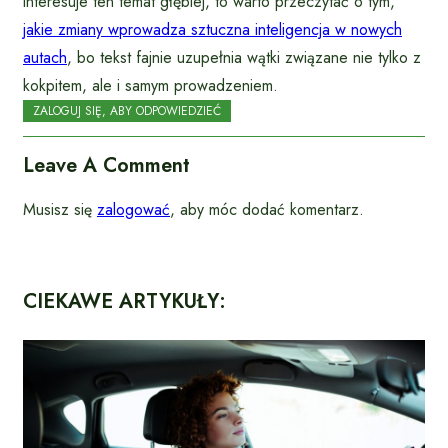
interesuje ten temat głębiej, to warto przeczytać o tym,
jakie zmiany wprowadza sztuczna inteligencja w nowych
autach
, bo tekst fajnie uzupełnia wątki związane nie tylko z
kokpitem, ale i samym prowadzeniem.
ZALOGUJ SIĘ, ABY ODPOWIEDZIEĆ
Leave A Comment
Musisz się
zalogować
, aby móc dodać komentarz.
CIEKAWE ARTYKUŁY: