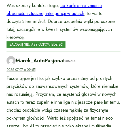
Was szerszy kontekst tego,
co konkretnie zmienia
obecność sztucznej inteligencji w autach
, to warto
doczytać ten artykuł. Dobrze uzupełnia wątki poruszone
tutaj, szczególnie w kwestii systemów wspomagających
kierowcę.
ZALOGUJ SIĘ, ABY ODPOWIEDZIEĆ
Marek_AutoPasjonat
pisze:
2026-07-07 o 09:55
Fascynujące jest to, jak szybko przeszliśmy od prostych
przycisków do zaawansowanych systemów, które niemalże
nas rozumieją. Przyznam, że asystenci głosowi w nowych
autach to teraz zupełnie inna liga niż jeszcze parę lat temu,
chociaż osobiście wciąż czasem tęsknię za fizycznym
pokrętłem głośności. Warto też spojrzeć na temat nieco
szerzej, bo AI to przecież nie tylko ekrany i multimedia.