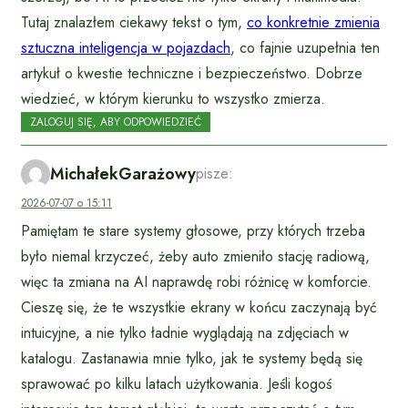
Tutaj znalazłem ciekawy tekst o tym,
co konkretnie zmienia
sztuczna inteligencja w pojazdach
, co fajnie uzupełnia ten
artykuł o kwestie techniczne i bezpieczeństwo. Dobrze
wiedzieć, w którym kierunku to wszystko zmierza.
ZALOGUJ SIĘ, ABY ODPOWIEDZIEĆ
MichałekGarażowy
pisze:
2026-07-07 o 15:11
Pamiętam te stare systemy głosowe, przy których trzeba
było niemal krzyczeć, żeby auto zmieniło stację radiową,
więc ta zmiana na AI naprawdę robi różnicę w komforcie.
Cieszę się, że te wszystkie ekrany w końcu zaczynają być
intuicyjne, a nie tylko ładnie wyglądają na zdjęciach w
katalogu. Zastanawia mnie tylko, jak te systemy będą się
sprawować po kilku latach użytkowania. Jeśli kogoś