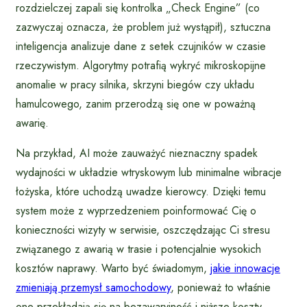
rozdzielczej zapali się kontrolka „Check Engine” (co
zazwyczaj oznacza, że problem już wystąpił), sztuczna
inteligencja analizuje dane z setek czujników w czasie
rzeczywistym. Algorytmy potrafią wykryć mikroskopijne
anomalie w pracy silnika, skrzyni biegów czy układu
hamulcowego, zanim przerodzą się one w poważną
awarię.
Na przykład, AI może zauważyć nieznaczny spadek
wydajności w układzie wtryskowym lub minimalne wibracje
łożyska, które uchodzą uwadze kierowcy. Dzięki temu
system może z wyprzedzeniem poinformować Cię o
konieczności wizyty w serwisie, oszczędzając Ci stresu
związanego z awarią w trasie i potencjalnie wysokich
kosztów naprawy. Warto być świadomym,
jakie innowacje
zmieniają przemysł samochodowy
, ponieważ to właśnie
one przekładają się na bezawaryjność i niższe koszty