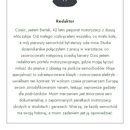
Redaktor
Cześć, jestem Bartek, 42-letni pasjonat motoryzacji z duszą
włóczykija. Od małego rozkręcałem wszystko, co miało koła,
a mój pierwszy samochód był starszy ode mnie. Studia
dziennikarskie połączyłem z pracą w warsztacie, co
zaowocowało nietypową ścieżką kariery. Dziś jestem
redaktorem portalu motoryzacyjnego, gdzie mogę łączyć
miłość do pisania z obsesją na punkcie samochodów. Moja
specjalność to odrestaurowane klasyki i nowoczesne elektryki -
uwielbiam ten kontrast. W wolnym czasie przemierzam Europę
swoim zmodyfikowanym vanem, testując najnowsze gadżety
dla podróżników. Moim marzeniem jest stworzenie serii
dokumentalnej o zapomnianych perełkach motoryzacji
ukrytych w stodołach i garażach. Wierzę, że każdy samochód
ma swoją historię, a moim zadaniem jest ją opowiedzieć.