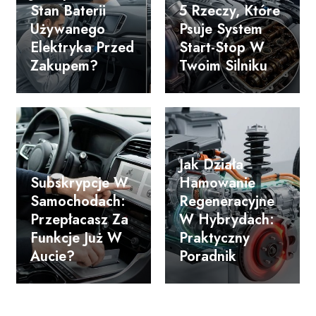
Stan Baterii
5 Rzeczy, Które
Używanego
Psuje System
Elektryka Przed
Start-Stop W
Zakupem?
Twoim Silniku
Jak Działa
Subskrypcje W
Hamowanie
Samochodach:
Regeneracyjne
Przepłacasz Za
W Hybrydach:
Funkcje Już W
Praktyczny
Aucie?
Poradnik