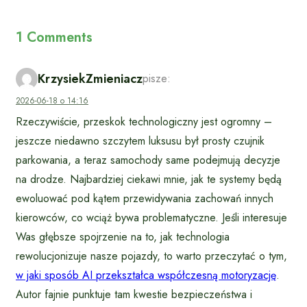
1 Comments
KrzysiekZmieniacz
pisze:
2026-06-18 o 14:16
Rzeczywiście, przeskok technologiczny jest ogromny –
jeszcze niedawno szczytem luksusu był prosty czujnik
parkowania, a teraz samochody same podejmują decyzje
na drodze. Najbardziej ciekawi mnie, jak te systemy będą
ewoluować pod kątem przewidywania zachowań innych
kierowców, co wciąż bywa problematyczne. Jeśli interesuje
Was głębsze spojrzenie na to, jak technologia
rewolucjonizuje nasze pojazdy, to warto przeczytać o tym,
w jaki sposób AI przekształca współczesną motoryzację
.
Autor fajnie punktuje tam kwestie bezpieczeństwa i