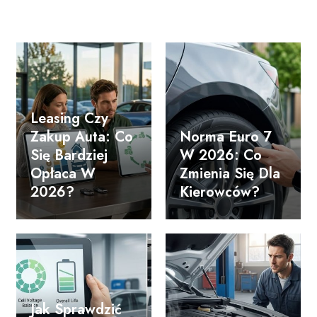
Leasing Czy
Zakup Auta: Co
Norma Euro 7
Się Bardziej
W 2026: Co
Opłaca W
Zmienia Się Dla
2026?
Kierowców?
Jak Sprawdzić